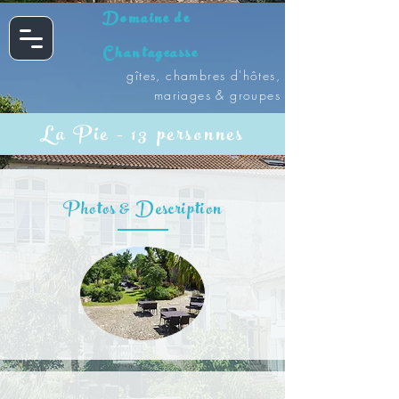
Domaine de
Chantageasse
gîtes, chambres d'hôtes,
mariages & groupes
La Pie - 13 personnes
Photos & Description